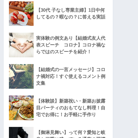
【30代 子なし専業主婦】1日中何
してるの？暇なの？に答える実話
実体験の例文あり【結婚式友人代
表スピーチ コロナ】コロナ禍な
らではのスピーチを紹介！
【結婚式の一言メッセージ】コロ
ナ禍対応！すぐ使えるコメント例
文集
【体験談】新築祝い・新築お披露
目パーティのおもてなし料理！自
宅でお得に！お手軽に手作り
【御淋見舞い】って何？愛知と岐