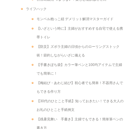
ライフハック
モンベル抱っこ紐 デメリット解消マスターガイド
【いざという時に】主婦がおすすめする自宅で使える携
帯トイレ
【防災】ズボラ主婦の日頃からのローリングストック
術！節約しながらいざに備える
【手書きぽち袋】カラー筆ペンと100均アイテムで主婦
でも簡単に！
【梅結び・あわじ結び】初心者でも簡単！不器用さんで
もできる作り方
【30代のひとこと手紙】知っておきたい！できる大人の
お礼のひとこと手紙例文
【残暑見舞い 手書き】主婦でもできる！簡単筆ペンの
書き方