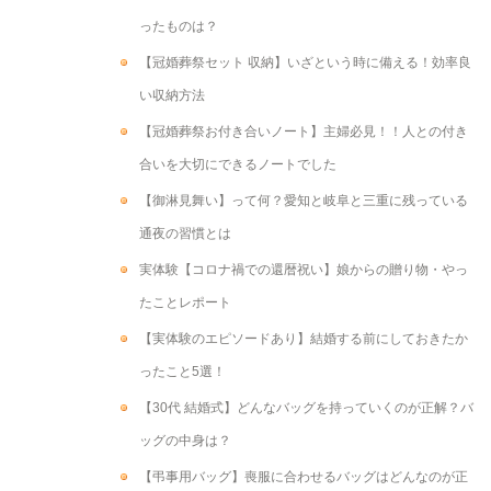
ったものは？
【冠婚葬祭セット 収納】いざという時に備える！効率良
い収納方法
【冠婚葬祭お付き合いノート】主婦必見！！人との付き
合いを大切にできるノートでした
【御淋見舞い】って何？愛知と岐阜と三重に残っている
通夜の習慣とは
実体験【コロナ禍での還暦祝い】娘からの贈り物・やっ
たことレポート
【実体験のエピソードあり】結婚する前にしておきたか
ったこと5選！
【30代 結婚式】どんなバッグを持っていくのが正解？バ
ッグの中身は？
【弔事用バッグ】喪服に合わせるバッグはどんなのが正