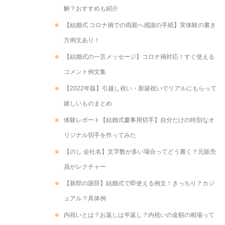
解？おすすめも紹介
【結婚式 コロナ禍での両親へ感謝の手紙】実体験の書き
方例文あり！
【結婚式の一言メッセージ】コロナ禍対応！すぐ使える
コメント例文集
【2022年版】引越し祝い・新築祝いでリアルにもらって
嬉しいものまとめ
体験レポート【結婚式慶事用切手】自分だけの特別なオ
リジナル切手を作ってみた
【のし 会社名】文字数が多い場合ってどう書く？元販売
員がレクチャー
【新郎の謝辞】結婚式で即使える例文！きっちり？カジ
ュアル？具体例
内祝いとは？お返しは半返し？内祝いの金額の相場って