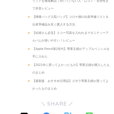
リットを徹底解説｜向いていない人・口コミ・安全性ま
で本音レビュー
【陣痛バッグ入院バッグ】コロナ禍の出産準備リスト＆
出産準備品を安く購入する方法
【妊婦さん必見】エコー写真を入れれるマタニティーア
ルバムが使いやすい！レビュー
【Apple Pencil第2世代】専業主婦がアップルペンシルを
手に入れた
【2021年に買ってよかったもの】専業主婦が購入したも
のまとめ
【最新版 おすすめ日用品】ズボラ専業主婦が買ってよ
かったものまとめ
SHARE