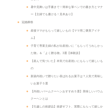
暑中見舞いは手書きで！簡単な筆ペンでの書き方とマナ
ー【主婦でも書ける！見本あり】
冠婚葬祭
産後ママがもらって嬉しいもの【ママ用ご褒美アイテ
ム】
子育て専業主婦の私が出産祝いに「もらってうれしかっ
た物」＆「よく贈る物」3選【体験談】
【産んで気づいた】本気で出産祝いにもらって嬉しいも
の
新築内祝いで贈りたい喜ばれるお菓子は？人気で美味し
いお菓子５選
【内祝いバームクーヘンおすすめ５選】美味しいバウム
クーヘンとは
【引越しの挨拶品】挨拶ギフト、実際にもらって嬉しか