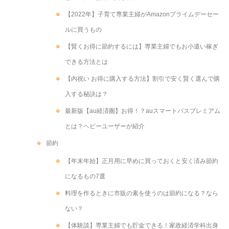
【2022年】子育て専業主婦がAmazonプライムデーセー
ルに買うもの
【賢くお得に節約するには】専業主婦でもお小遣い稼ぎ
できる方法とは
【内祝い お得に購入する方法】割引で安く賢く選んで購
入する秘訣は？
最新版【au経済圏】お得！？auスマートパスプレミアム
とは？ヘビーユーザーが紹介
節約
【年末年始】正月用に早めに買っておくと安く済み節約
になるもの7選
料理を作るときに市販の素を使うのは節約になる？なら
ない？
【体験談】専業主婦でも貯金できる！家政経済学科出身