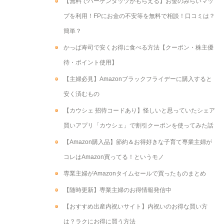
【無料でハーゲンダッツがもらえる】お金のみらいマッ
プを利用！FPにお金の不安等を無料で相談！口コミは？
簡単？
かっぱ寿司で安くお得に食べる方法【クーポン・株主優
待・ポイント使用】
【主婦必見】Amazonブラックフライデーに購入すると
安く済むもの
【カウシェ 招待コードあり】怪しいと思っていたシェア
買いアプリ「カウシェ」で割引クーポンを使ってみた話
【Amazon購入品】節約＆お得好きな子育て専業主婦が
コレはAmazon買ってる！というモノ
専業主婦がAmazonタイムセールで買ったものまとめ
【随時更新】専業主婦のお得情報発信中
【おすすめ出産内祝いサイト】内祝いのお得な買い方
は？ラクにお得に買う方法