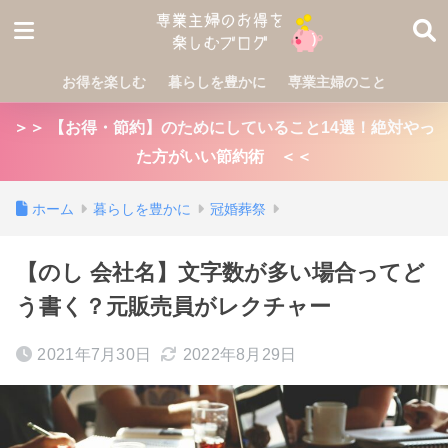
お得を楽しむ
暮らしを豊かに
専業主婦のこと
＞＞ 【お得・節約】のためにしていること14選！絶対やっ
た方がいい節約術 ＜＜
ホーム
暮らしを豊かに
冠婚葬祭
【のし 会社名】文字数が多い場合ってど
う書く？元販売員がレクチャー
2021年7月30日
2022年8月29日