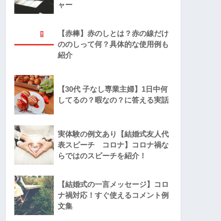
ャー
【赤棒】赤のしとは？赤の線だけ
ののしって何？具体的な使用例も
紹介
【30代 子なし専業主婦】1日中何
してるの？暇なの？に答える実話
実体験の例文あり【結婚式友人代
表スピーチ コロナ】コロナ禍な
らではのスピーチを紹介！
【結婚式の一言メッセージ】コロ
ナ禍対応！すぐ使えるコメント例
文集