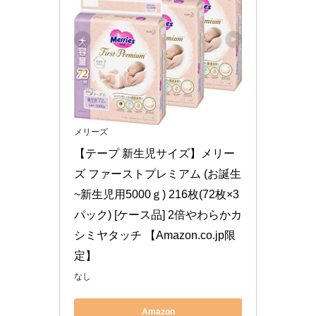
メリーズ
【テープ 新生児サイズ】メリー
ズ ファーストプレミアム (お誕生
~新生児用5000ｇ) 216枚(72枚×3
パック) [ケース品] 2倍やわらかカ
シミヤタッチ 【Amazon.co.jp限
定】
なし
Amazon