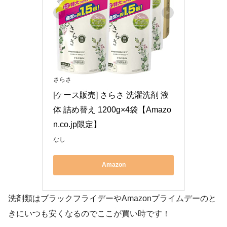
さらさ
[ケース販売] さらさ 洗濯洗剤 液
体 詰め替え 1200g×4袋【Amazo
n.co.jp限定】
なし
Amazon
洗剤類はブラックフライデーやAmazonプライムデーのと
きにいつも安くなるのでここが買い時です！