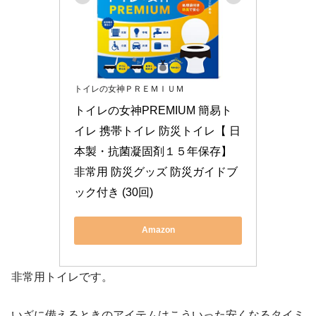
トイレの女神ＰＲＥＭＩＵＭ
トイレの女神PREMIUM 簡易ト
イレ 携帯トイレ 防災トイレ【 日
本製・抗菌凝固剤１５年保存】
非常用 防災グッズ 防災ガイドブ
ック付き (30回)
Amazon
非常用トイレです。
いざに備えるときのアイテムはこういった安くなるタイミ