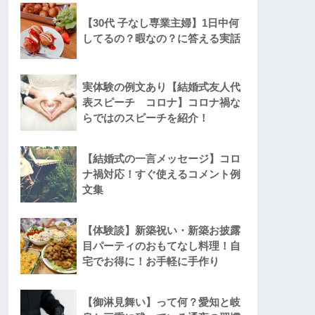
【30代 子なし専業主婦】1日中何
してるの？暇なの？に答える実話
実体験の例文あり【結婚式友人代
表スピーチ コロナ】コロナ禍な
らではのスピーチを紹介！
【結婚式の一言メッセージ】コロ
ナ禍対応！すぐ使えるコメント例
文集
【体験談】新築祝い・新築お披露
目パーティのおもてなし料理！自
宅でお得に！お手軽に手作り
【御淋見舞い】って何？愛知と岐