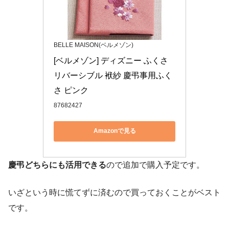
BELLE MAISON(ベルメゾン)
[ベルメゾン] ディズニー ふくさ 
リバーシブル 袱紗 慶弔事用ふく
さ ピンク
87682427
Amazonで見る
慶弔どちらにも活用できる
ので追加で購入予定です。
いざという時に慌てずに済むので買っておくことがベスト
です。