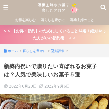
お得を楽しむ
暮らしを豊かに
専業主婦のこと
＞＞ 【お得・節約】のためにしていること14選！絶対やっ
た方がいい節約術 ＜＜
ホーム
暮らしを豊かに
冠婚葬祭
新築内祝いで贈りたい喜ばれるお菓子
は？人気で美味しいお菓子５選
2022年6月20日
2022年9月6日