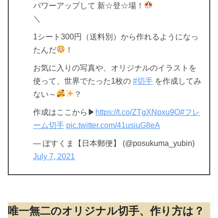
パワーアップして 新☆登☆場！
＼
1シート300円（送料別）から作れるようになっ
たんだ
！
お気に入りの写真や、オリジナルのイラストを
使って、世界でたった1枚の
#切手
を作成してみ
ない～
？
作成はここから▶
https://t.co/ZTgXNpxu9O
#フレ
ーム切手
pic.twitter.com/41usiuG8eA
— ぽすくま【日本郵便】 (@posukuma_yubin)
July 7, 2021
唯一無二のオリジナル切手、作り方は？