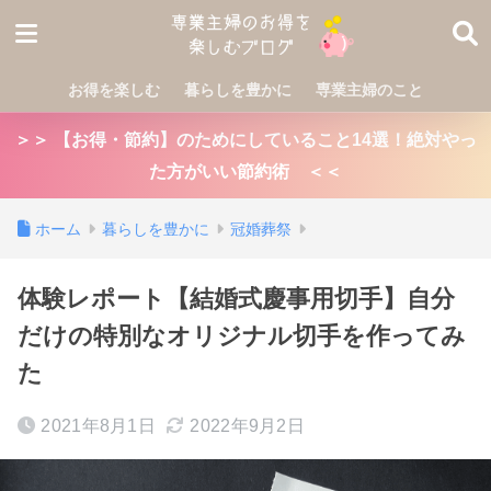
お得を楽しむ
暮らしを豊かに
専業主婦のこと
＞＞ 【お得・節約】のためにしていること14選！絶対やっ
た方がいい節約術 ＜＜
ホーム
暮らしを豊かに
冠婚葬祭
体験レポート【結婚式慶事用切手】自分
だけの特別なオリジナル切手を作ってみ
た
2021年8月1日
2022年9月2日