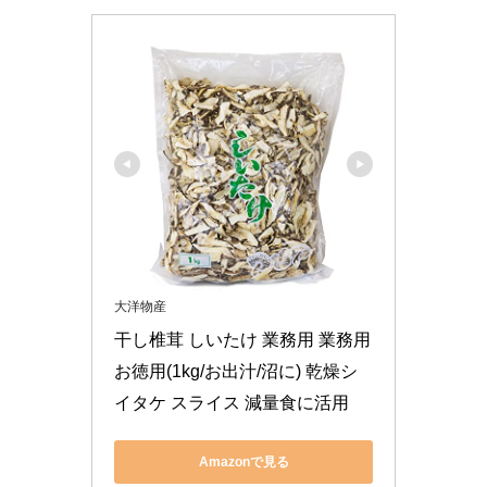
大洋物産
干し椎茸 しいたけ 業務用 業務用
お徳用(1kg/お出汁/沼に) 乾燥シ
イタケ スライス 減量食に活用
Amazonで見る