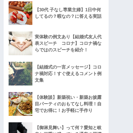
【30代 子なし専業主婦】1日中何
してるの？暇なの？に答える実話
実体験の例文あり【結婚式友人代
表スピーチ コロナ】コロナ禍な
らではのスピーチを紹介！
【結婚式の一言メッセージ】コロ
ナ禍対応！すぐ使えるコメント例
文集
【体験談】新築祝い・新築お披露
目パーティのおもてなし料理！自
宅でお得に！お手軽に手作り
【御淋見舞い】って何？愛知と岐