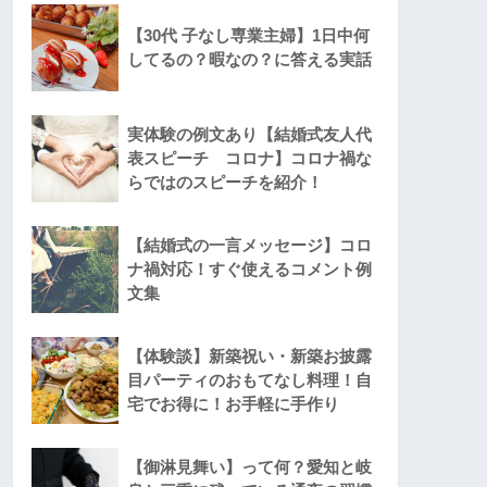
【30代 子なし専業主婦】1日中何
してるの？暇なの？に答える実話
実体験の例文あり【結婚式友人代
表スピーチ コロナ】コロナ禍な
らではのスピーチを紹介！
【結婚式の一言メッセージ】コロ
ナ禍対応！すぐ使えるコメント例
文集
【体験談】新築祝い・新築お披露
目パーティのおもてなし料理！自
宅でお得に！お手軽に手作り
【御淋見舞い】って何？愛知と岐